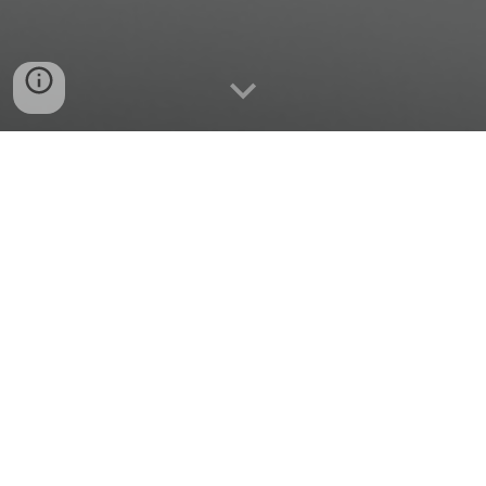
Protégez votre vélo contre le vol grâce
au marquage BicyCode
Le marquage des vélos est désormais un outil
indispensable pour assurer la sécurité de votre
vélo. En tant que mécanicien certifié, je propose
le marquage Bicycode (anciennement Paravol)
pour identifier votre vélo de manière unique et
le protéger contre le vol.